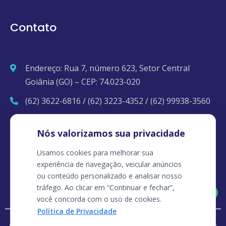
Contato
Endereço: Rua 7, número 623, Setor Central
Goiânia (GO) – CEP: 74.023-020
(62) 3622-6816 / (62) 3223-4352 / (62) 99938-3560
contato@clinicapopmed.com.br
Nós valorizamos sua privacidade
Usamos cookies para melhorar sua
experiência de navegação, veicular anúncios
ou conteúdo personalizado e analisar nosso
tráfego. Ao clicar em “Continuar e fechar”,
Agendar pelo Whatsapp
você concorda com o uso de cookies.
Política de Privacidade