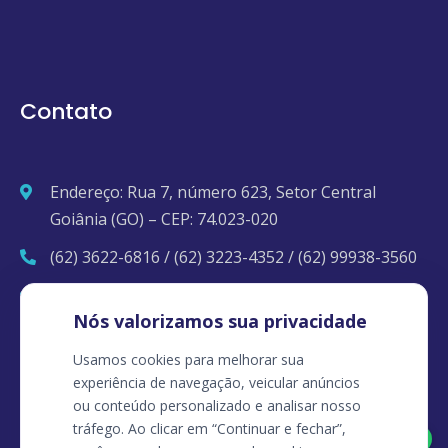
Contato
Endereço: Rua 7, número 623, Setor Central
Goiânia (GO) – CEP: 74.023-020
(62) 3622-6816 / (62) 3223-4352 / (62) 99938-3560
contato@clinicapopmed.com.br
Nós valorizamos sua privacidade
Usamos cookies para melhorar sua
experiência de navegação, veicular anúncios
ou conteúdo personalizado e analisar nosso
tráfego. Ao clicar em “Continuar e fechar”,
Agendar pelo Whatsapp