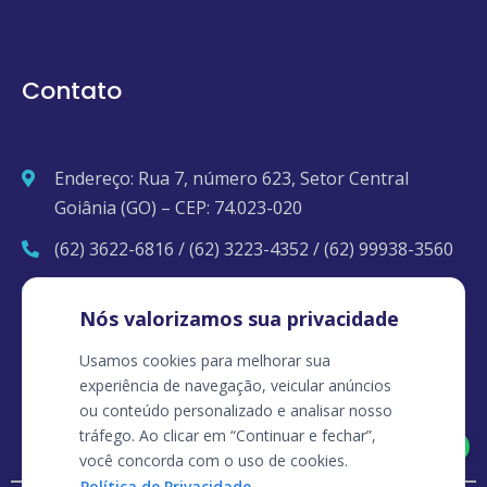
Contato
Endereço: Rua 7, número 623, Setor Central
Goiânia (GO) – CEP: 74.023-020
(62) 3622-6816 / (62) 3223-4352 / (62) 99938-3560
contato@clinicapopmed.com.br
Nós valorizamos sua privacidade
Usamos cookies para melhorar sua
experiência de navegação, veicular anúncios
ou conteúdo personalizado e analisar nosso
tráfego. Ao clicar em “Continuar e fechar”,
Agendar pelo Whatsapp
você concorda com o uso de cookies.
Política de Privacidade