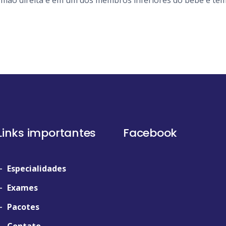
na mão direita e em um dos membros inferiores do bebê e te
Links importantes
Facebook
Especialidades
Exames
Pacotes